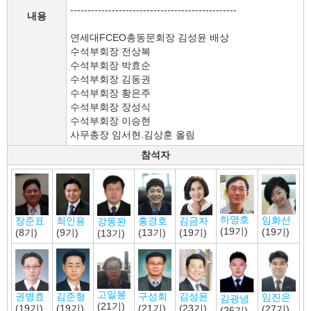
------------------------------------------------
내용
연세대FCEO총동문회장 김성윤 배상
수석부회장 전상복
수석부회장 박효순
수석부회장 김동권
수석부회장 황은주
수석부회장 장성식
수석부회장 이승현
사무총장 임서현.김상훈 올림
참석자
하영호
임화선
장준표
홍경호
김금자
최인용
강동완
(19기)
(19기)
(8기)
(13기)
(19기)
(9기)
(13기)
고일봉
김성윤
김준형
권병효
구성회
임진은
김광녕
(21기)
(23기)
(19기)
(19기)
(21기)
(27기)
(26기)