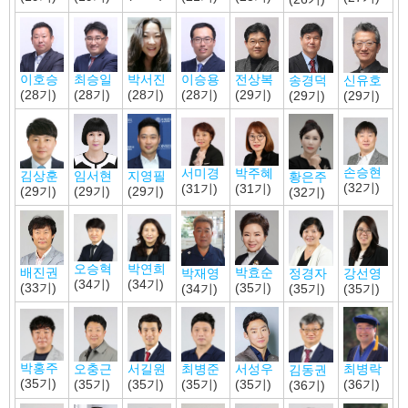
이호승
최승일
이승용
박서진
전상복
신유호
송경덕
(28기)
(28기)
(28기)
(28기)
(29기)
(29기)
(29기)
손승현
박주혜
서미경
김상훈
지영필
임서현
황은주
(32기)
(31기)
(31기)
(29기)
(29기)
(29기)
(32기)
오승혁
박연희
배진권
박효순
박재영
정경자
강선영
(34기)
(34기)
(33기)
(35기)
(34기)
(35기)
(35기)
박홍주
서길원
최병준
오충근
서성우
최병락
김동권
(35기)
(35기)
(35기)
(35기)
(35기)
(36기)
(36기)