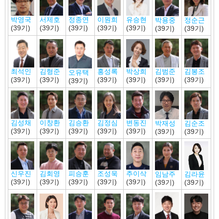
서제호
정종연
이원희
박영국
유승현
박용중
정순근
(39기)
(39기)
(39기)
(39기)
(39기)
(39기)
(39기)
김형준
홍성록
박상희
최석인
김범준
김봉조
오유택
(39기)
(39기)
(39기)
(39기)
(39기)
(39기)
(39기)
김성채
이창환
김승환
김정심
변동진
박재성
김순조
(39기)
(39기)
(39기)
(39기)
(39기)
(39기)
(39기)
신우진
김회영
피승훈
조성욱
추이삭
임남주
김라윤
(39기)
(39기)
(39기)
(39기)
(39기)
(39기)
(39기)