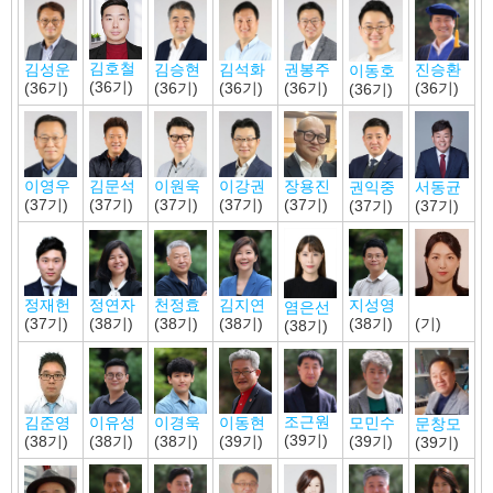
김호철
김성운
김승현
김석화
권봉주
진승환
이동호
(36기)
(36기)
(36기)
(36기)
(36기)
(36기)
(36기)
김문석
이원욱
이강권
이영우
장용진
권익중
서동균
(37기)
(37기)
(37기)
(37기)
(37기)
(37기)
(37기)
정재헌
정연자
천정효
김지연
지성영
염은선
(37기)
(38기)
(38기)
(38기)
(38기)
(기)
(38기)
조근원
모민수
이경욱
이동현
김준영
이유성
문창모
(39기)
(39기)
(38기)
(39기)
(38기)
(38기)
(39기)