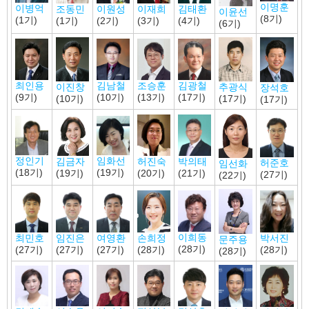
이명훈
이병억
김태환
조동민
이원성
이재희
이윤선
(8기)
(1기)
(4기)
(1기)
(2기)
(3기)
(6기)
김광철
조승훈
최인용
김남철
이진창
추광식
장석호
(17기)
(13기)
(9기)
(10기)
(10기)
(17기)
(17기)
임화선
정인기
허진숙
박의태
김금자
허준호
임선화
(19기)
(18기)
(20기)
(21기)
(19기)
(27기)
(22기)
이희동
최민호
임진은
여영환
박서진
손희정
문주용
(28기)
(27기)
(27기)
(27기)
(28기)
(28기)
(28기)