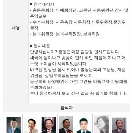
■ 참석대상자
- 총동문회장, 명예회장단, 고문단,자문위원단,감사 및
주임교수
- 수석부회장, 사무총장,사무처장,재무위원장,운영위
내용
원장
- 분과위원장, 분과부위원장, 분과위원
■ 행사내용
안녕하십니까? 총동문회장 김광철 인사드립니다.
새싹이 돋아나고 벚꽃이 만개 하던 계절이 지나고 어
느덧 초여름이 시작되었습니다.
바쁘신 일상을 잠시 벗어나 총동문회의 고문님, 자문
위원님, 상임부회장님들을 모시고
동문회의 운영방안에 대한 고견을 어쭙고자 간담회를
주최하였으니
부디 참석하셔서 보고 싶은 얼굴 꼭 뵙기를 청합니다.
참석자