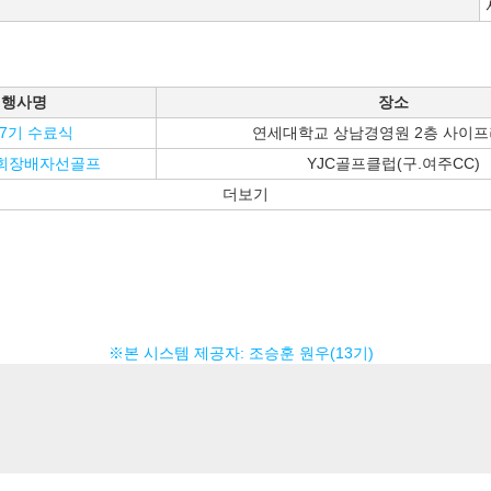
행사명
장소
7기 수료식
연세대학교 상남경영원 2층 사이
회장배자선골프
YJC골프클럽(구.여주CC)
더보기
※본 시스템 제공자: 조승훈 원우(13기)