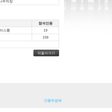
사무차장
참석인원
프러스룸
19
158
되돌아가기
◎원우검색