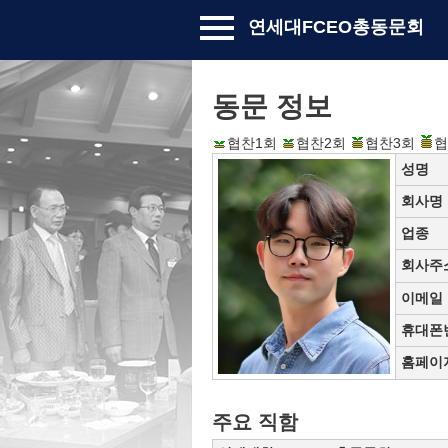
연세대FCEO총동문회
동문 정보
협찬1회
협찬2회
협찬3회
협
성명
회사명
업종
회사주
이메일
휴대폰
홈페이
주요 직함