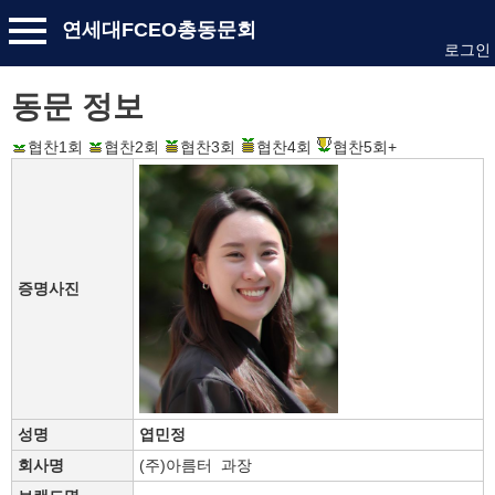
연세대FCEO총동문회
로그인
동문 정보
협찬1회
협찬2회
협찬3회
협찬4회
협찬5회+
증명사진
성명
엽민정
회사명
(주)아름터 과장