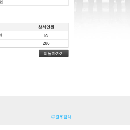
원
참석인원
원
69
워
280
되돌아가기
◎원우검색