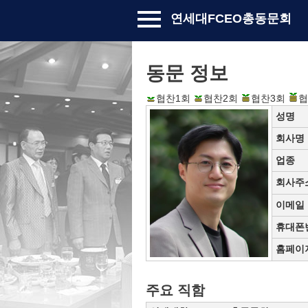
연세대FCEO총동문회
동문 정보
협찬1회
협찬2회
협찬3회
협
성명
회사명
업종
회사주
이메일
휴대폰
홈페이
주요 직함