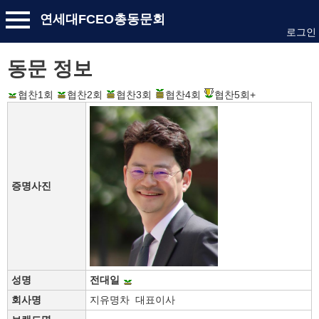
연세대FCEO총동문회
로그인
동문 정보
협찬1회
협찬2회
협찬3회
협찬4회
협찬5회+
증명사진
성명
전대일
회사명
지유명차 대표이사