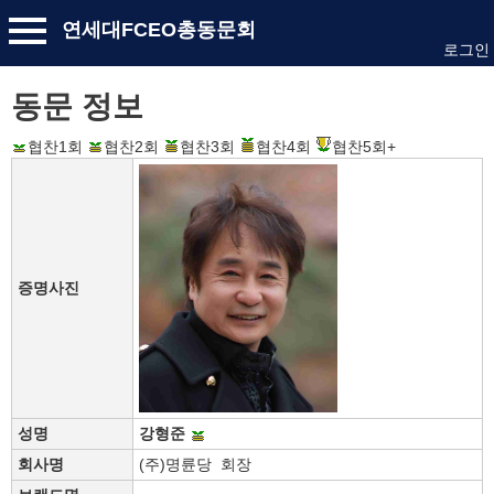
연세대FCEO총동문회
로그인
동문 정보
협찬1회
협찬2회
협찬3회
협찬4회
협찬5회+
증명사진
성명
강형준
회사명
(주)명륜당 회장