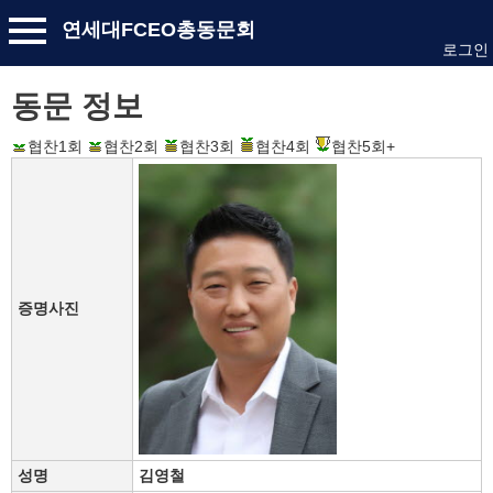
연세대FCEO총동문회
로그인
동문 정보
협찬1회
협찬2회
협찬3회
협찬4회
협찬5회+
증명사진
성명
김영철