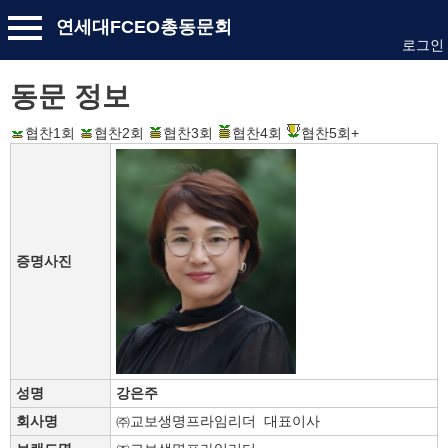
연세대FCEO총동문회
로그인
동문 정보
협찬1회
협찬2회
협찬3회
협찬4회
협찬5회+
증명사진
성명
강은주
회사명
㈜교보생명프라임리더 대표이사