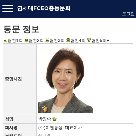
연세대FCEO총동문회
로그인
동문 정보
협찬1회
협찬2회
협찬3회
협찬4회
협찬5회+
증명사진
성명
박양숙
회사명
(주)이젠통상 대표이사