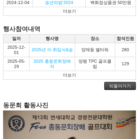
2024-12-04
송년의밤'2024
백화점상품권 50만원
더보기
행사참여내역
일자
행사명
장소
참석인원
2025-12-
2025년 이.취임식&송
양재동 엘타워
280
01
2025-05-
2025 총동문회장배
양평 TPC 골프클
129
29
자
럽
더보기
되돌아가기
동문회 활동사진