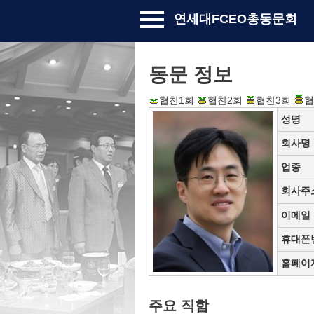
연세대FCEO총동문회
동문 정보
협찬1회
협찬2회
협찬3회
협
성명
회사명
업종
회사주
이메일
휴대폰
홈페이
주요 직함