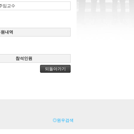
주임교수
후원내역
참석인원
되돌아가기
◎원우검색