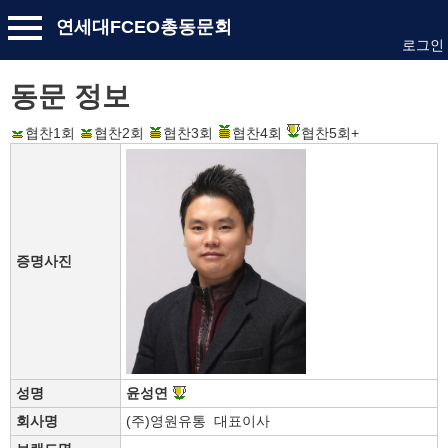
연세대FCEO총동문회
로그인
동문 정보
협찬1회
협찬2회
협찬3회
협찬4회
협찬5회+
증명사진
성명
윤성연
회사명
(주)영원유통 대표이사