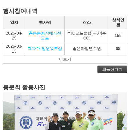
행사참여내역
참석인
일자
행사명
장소
원
2026-04-
총동문회장배자선
YJC골프클럽(구.여주
158
29
골프
CC)
2026-03-
제12대 임원워크샵
좋은아침연수원
69
13
더보기
되돌아가기
동문회 활동사진