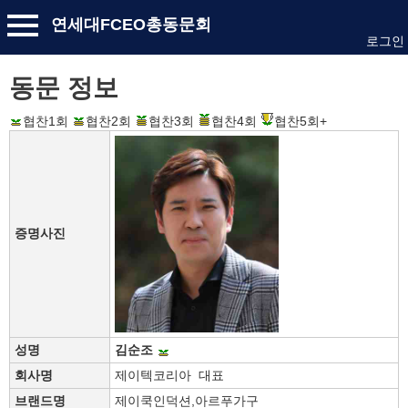
연세대FCEO총동문회
로그인
동문 정보
협찬1회
협찬2회
협찬3회
협찬4회
협찬5회+
증명사진
성명
김순조
회사명
제이텍코리아 대표
브랜드명
제이쿡인덕션,아르푸가구