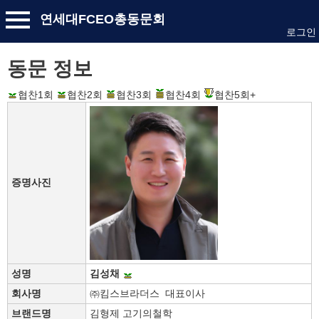
연세대FCEO총동문회
로그인
동문 정보
협찬1회
협찬2회
협찬3회
협찬4회
협찬5회+
증명사진
성명
김성채
회사명
㈜킴스브라더스 대표이사
브랜드명
김형제 고기의철학