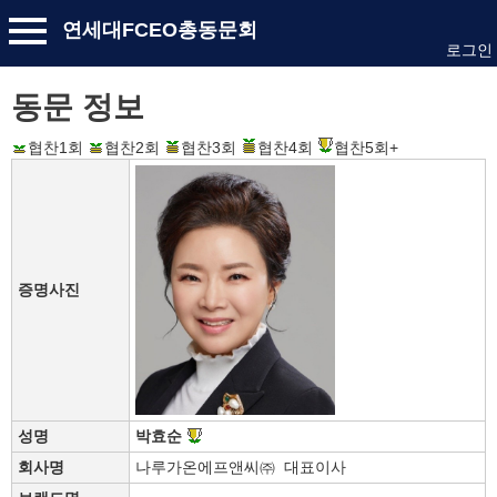
연세대FCEO총동문회
로그인
동문 정보
협찬1회
협찬2회
협찬3회
협찬4회
협찬5회+
증명사진
성명
박효순
회사명
나루가온에프앤씨㈜ 대표이사