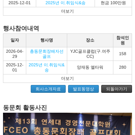
2025-12-01
2025년 이.취임식&송
현금 100만원
더보기
행사참여내역
참석인
일자
행사명
장소
원
2026-04-
총동문회장배자선
YJC골프클럽(구.여주
158
29
골프
CC)
2025-12-
2025년 이.취임식&
양재동 엘타워
280
01
송
더보기
회사소개자료
발표동영상
되돌아가기
동문회 활동사진