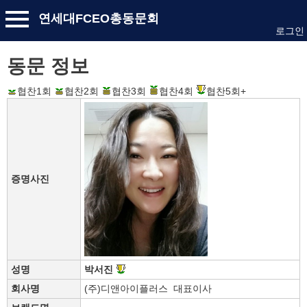
연세대FCEO총동문회
로그인
동문 정보
협찬1회
협찬2회
협찬3회
협찬4회
협찬5회+
증명사진
성명
박서진
회사명
(주)디앤아이플러스 대표이사