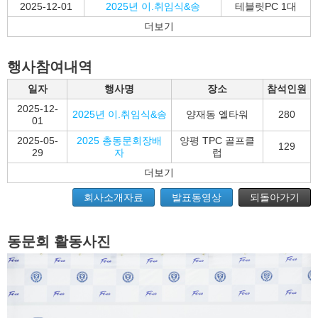
2025-12-01
2025년 이.취임식&송
테블릿PC 1대
더보기
행사참여내역
일자
행사명
장소
참석인원
2025-12-
2025년 이.취임식&송
양재동 엘타워
280
01
2025-05-
2025 총동문회장배
양평 TPC 골프클
129
29
자
럽
더보기
회사소개자료
발표동영상
되돌아가기
동문회 활동사진