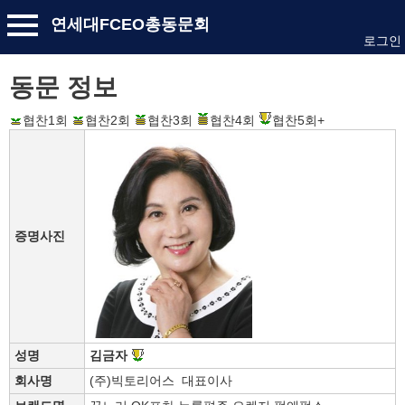
연세대FCEO총동문회
로그인
동문 정보
협찬1회
협찬2회
협찬3회
협찬4회
협찬5회+
증명사진
성명
김금자
회사명
(주)빅토리어스 대표이사