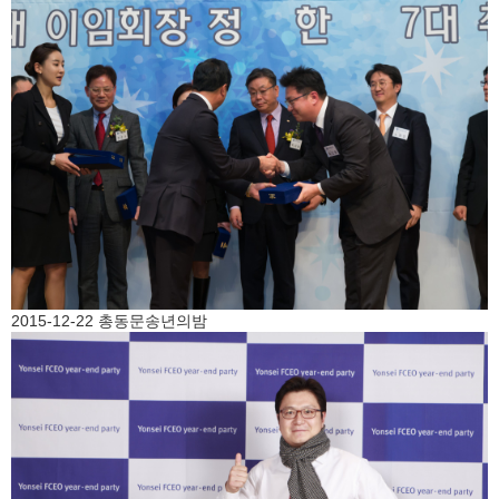
2015-12-22 총동문송년의밤