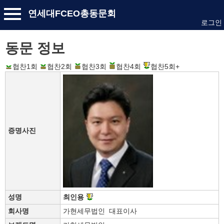
연세대FCEO총동문회
로그인
동문 정보
협찬1회
협찬2회
협찬3회
협찬4회
협찬5회+
증명사진
성명
최인용
회사명
가현세무법인 대표이사