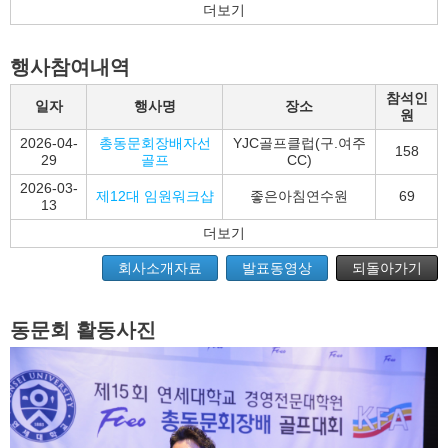
더보기
행사참여내역
참석인
일자
행사명
장소
원
2026-04-
총동문회장배자선
YJC골프클럽(구.여주
158
29
골프
CC)
2026-03-
제12대 임원워크샵
좋은아침연수원
69
13
더보기
회사소개자료
발표동영상
되돌아가기
동문회 활동사진